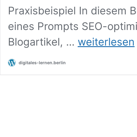
Praxisbeispiel In diesem Be
eines Prompts SEO-optimie
SEO
Blogartikel, …
weiterlesen
Bilder
Prompt
digitales-lernen.berlin