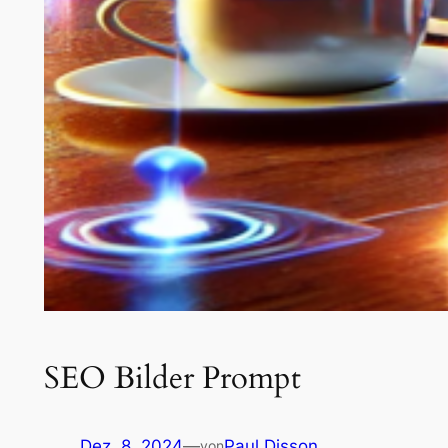
SEO Bilder Prompt
Dez. 8, 2024
—
Paul Disson
von