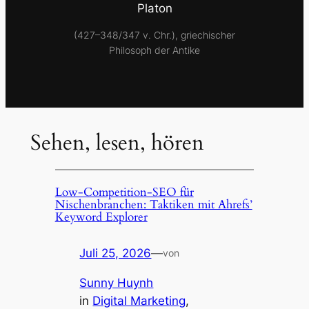
Platon
(427–348/347 v. Chr.), griechischer
Philosoph der Antike
Sehen, lesen, hören
Low-Competition-SEO für
Nischenbranchen: Taktiken mit Ahrefs’
Keyword Explorer
Juli 25, 2026
—
von
Sunny Huynh
in
Digital Marketing
, 